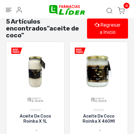
Blog
Seguir mi pedido
Iniciar sesión
0
5 Artículos
Regresar
encontrados"aceite de
a Inicio
coco"
UNIDAD
UNIDAD
Aceite De Coco
Aceite De Coco
Roinka X 1L
Roinka X 460Ml