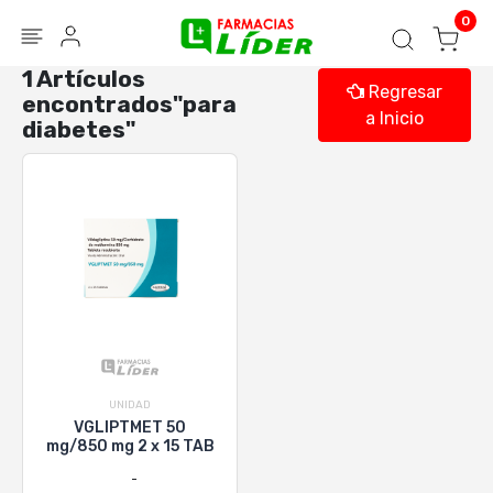
Blog
Seguir mi pedido
Iniciar sesión
0
1 Artículos
Regresar
encontrados"para
a Inicio
diabetes"
UNIDAD
VGLIPTMET 50
mg/850 mg 2 x 15 TAB