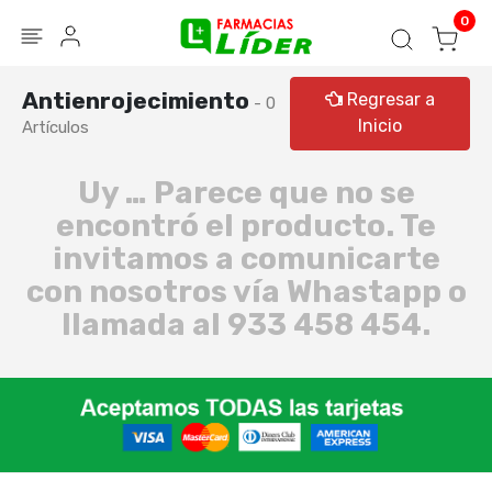
Blog
Seguir mi pedido
Iniciar sesión
0
Antienrojecimiento
Regresar a
- 0
Inicio
Artículos
Uy … Parece que no se
encontró el producto. Te
invitamos a comunicarte
con nosotros vía Whastapp o
llamada al 933 458 454.