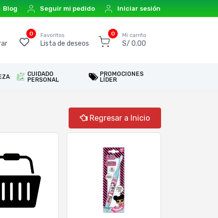
Blog
Seguir mi pedido
Iniciar sesión
0
0
o
Favoritos
Mi carrito
ar
Lista de deseos
S/ 0.00
CUIDADO
PROMOCIONES
EZA
PERSONAL
LÍDER
Regresar a Inicio