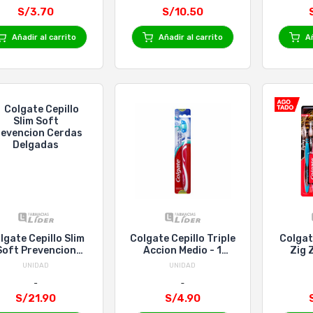
S/3.70
S/10.50
Añadir al carrito
Añadir al carrito
Añ
lgate Cepillo Slim
Colgate Cepillo Triple
Colgat
Soft Prevencion
Accion Medio - 1
Zig 
erdas Delgadas
Unidad
UNIDAD
UNIDAD
S/21.90
S/4.90