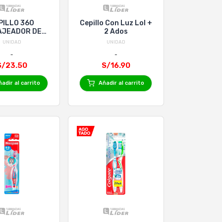
PILLO 360
Cepillo Con Luz Lol +
AJEADOR DE
2 Ados
AS SANTOLEE
UNIDAD
UNIDAD
ST1026
S/23.50
S/16.90
adir al carrito
Añadir al carrito