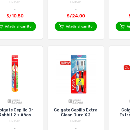
Extra/Suave
2X1
Suav
UNIDAD
UNIDAD
U
S/10.50
S/24.00
Añadir al carrito
Añadir al carrito
Añ
olgate Cepillo Dr
Colgate Cepillo Extra
Colg
Rabbit 2 + Años
Clean Duro X 2
Extr
Unidades
UNIDAD
UNIDAD