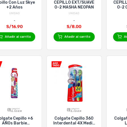
illo Con Luz Skye
CEPILLO EXT/SUAVE
CEPIL
+2 Años
0-2 MASHA NEOPAN
0-2 
UNIDAD
UNIDAD
S/16.90
S/8.00
Añadir al carrito
Añadir al carrito
Añ
olgate Cepillo +6
Colgate Cepillo 360
Colgat
AÑOs Barbie
Interdental 4X Medio
L