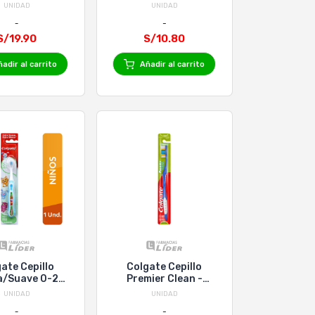
e/Macia - 2
UNIDAD
UNIDAD
nidades
S/19.90
S/10.80
adir al carrito
Añadir al carrito
ate Cepillo
Colgate Cepillo
a/Suave 0-2
Premier Clean -
AÑOS
Blister 1 Un
UNIDAD
UNIDAD