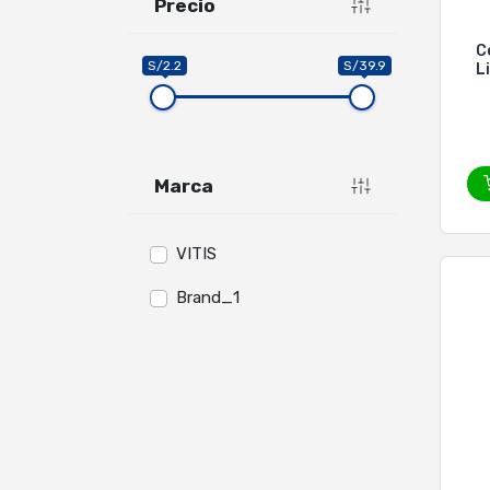
Precio
C
S/2.2
S/39.9
L
Marca
VITIS
Brand_1