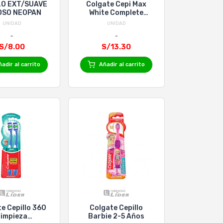
LO EXT/SUAVE
Colgate Cepi Max
OSO NEOPAN
White Complete
Suave 2X1
UNIDAD
UNIDAD
S/8.00
S/13.30
adir al carrito
Añadir al carrito
e Cepillo 360
Colgate Cepillo
impieza
Barbie 2-5 Años