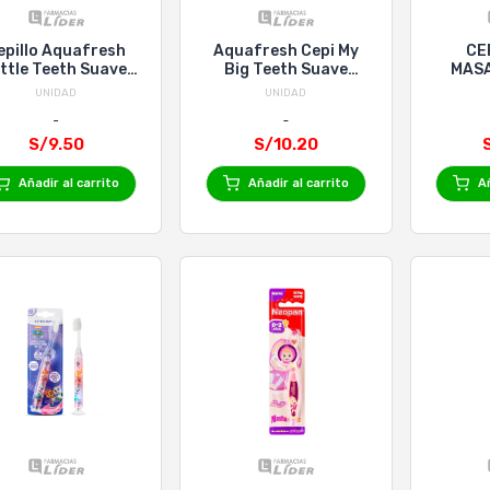
epillo Aquafresh
Aquafresh Cepi My
CE
ittle Teeth Suave
Big Teeth Suave
MAS
Blister 3-5
Blister 6+
ENCI
UNIDAD
UNIDAD
S/9.50
S/10.20
Añadir al carrito
Añadir al carrito
Añ