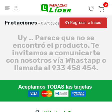
Blog
Seguir mi pedido
Iniciar sesión
0
Frotaciones
Regresar a Inicio
- 0 Artículos
Uy … Parece que no se
encontró el producto. Te
invitamos a comunicarte
con nosotros vía Whastapp o
llamada al 933 458 454.