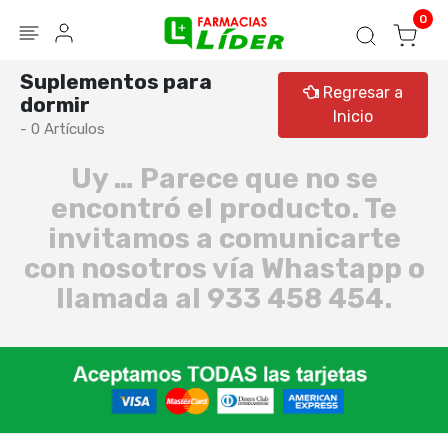
Blog
Seguir mi pedido
Iniciar sesión
0
Suplementos para
Regresar a
dormir
Inicio
- 0 Artículos
Uy … Parece que no se
encontró el producto. Te
invitamos a comunicarte
con nosotros vía Whastapp o
llamada al 933 458 454.