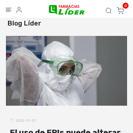
Blog
Seguir mi pedido
Iniciar sesión
0
Blog Líder
2022-07-27
El uso de EPIs puede alterar