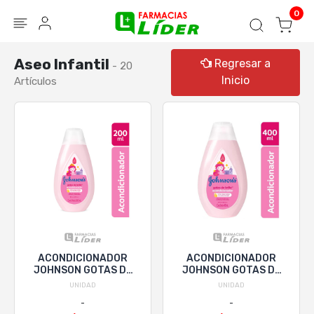
Blog
Seguir mi pedido
Iniciar sesión
0
Aseo Infantil
Regresar a
- 20
Inicio
Artículos
ACONDICIONADOR
ACONDICIONADOR
JOHNSON GOTAS DE
JOHNSON GOTAS DE
BRILLO x 200mL
BRILLO x 400mL
UNIDAD
UNIDAD