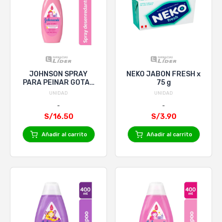
JOHNSON SPRAY
NEKO JABON FRESH x
PARA PEINAR GOTAS
75 g
DE BRILLO x 200mL
UNIDAD
UNIDAD
S/16.50
S/3.90
Añadir al carrito
Añadir al carrito