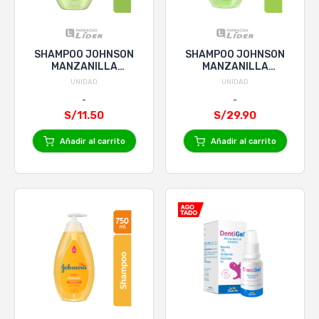
SHAMPOO JOHNSON
SHAMPOO JOHNSON
MANZANILLA
MANZANILLA
CABELLO CLARO x
CABELLO CLARO x
UNIDAD
UNIDAD
100mL
400mL
S/11.50
S/29.90
Añadir al carrito
Añadir al carrito