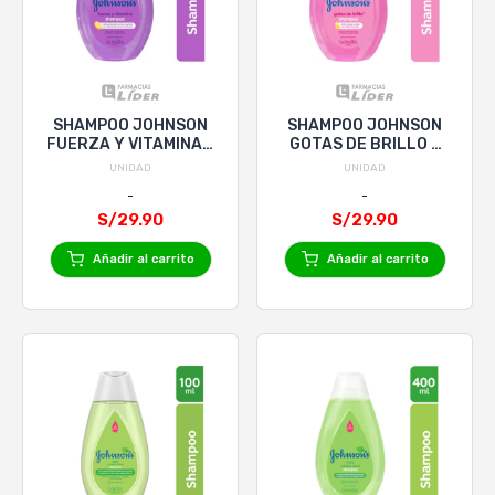
SHAMPOO JOHNSON
SHAMPOO JOHNSON
FUERZA Y VITAMINA x
GOTAS DE BRILLO x
400mL
400mL
UNIDAD
UNIDAD
S/29.90
S/29.90
Añadir al carrito
Añadir al carrito