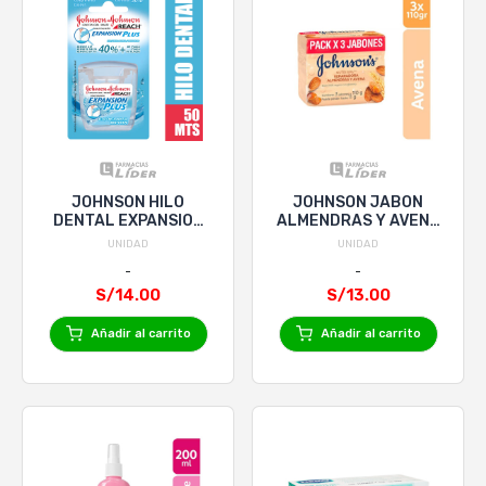
JOHNSON HILO
JOHNSON JABON
DENTAL EXPANSION
ALMENDRAS Y AVENA
PLUS FLOSS x 50m
x 110g TRIPACK
UNIDAD
UNIDAD
S/14.00
S/13.00
Añadir al carrito
Añadir al carrito