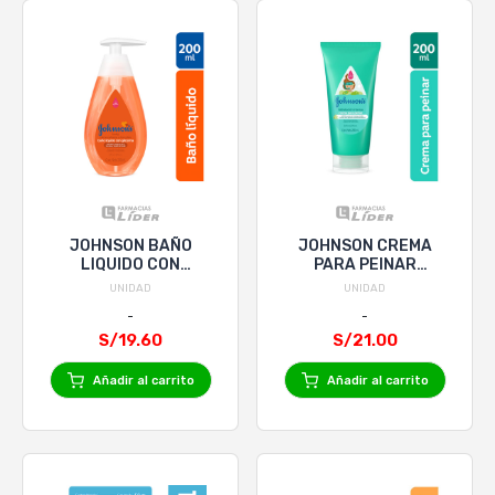
JOHNSON BAÑO
JOHNSON CREMA
LIQUIDO CON
PARA PEINAR
GLICERINA x 200mL
HIDRATACION
UNIDAD
UNIDAD
INTENSA x 200mL
S/19.60
S/21.00
Añadir al carrito
Añadir al carrito