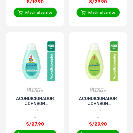
S/19.90
S/29.90
Añadir al carrito
Añadir al carrito
ACONDICIONADOR
ACONDICIONADOR
JOHNSON
JOHNSON
HIDRATACION
MANZANILLA
UNIDAD
UNIDAD
INTENSA x 400mL
CABELLO CLARO x
400mL
S/27.90
S/29.90