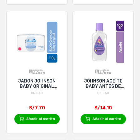
JABON JOHNSON
JOHNSON ACEITE
BABY ORIGINAL
BABY ANTES DE
CREMOSO x 110 g
DORMIR x 100mL
UNIDAD
UNIDAD
S/7.70
S/14.10
Añadir al carrito
Añadir al carrito