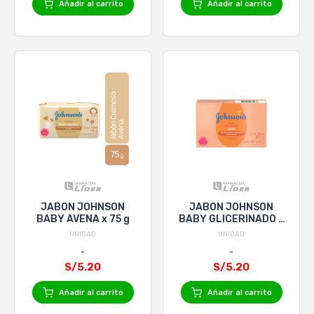
Añadir al carrito
Añadir al carrito
JABON JOHNSON
JABON JOHNSON
BABY AVENA x 75 g
BABY GLICERINADO x
80 g
UNIDAD
UNIDAD
S/5.20
S/5.20
Añadir al carrito
Añadir al carrito