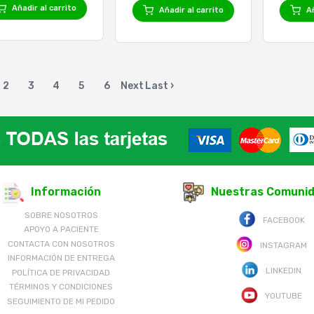
Añadir al carrito
Añadir al carrito
Añ
2
3
4
5
6
Next
Last ›
Información
Nuestras Comuni
SOBRE NOSOTROS
FACEBOOK
APOYO A PACIENTE
CONTACTA CON NOSOTROS
INSTAGRAM
INFORMACIÓN DE ENTREGA
LINKEDIN
POLÍTICA DE PRIVACIDAD
TÉRMINOS Y CONDICIONES
YOUTUBE
SEGUIMIENTO DE MI PEDIDO