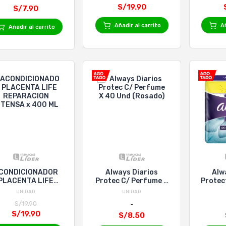
S/19.90
S/7.90
Añadir al carrito
Añ
Añadir al carrito
CONDICIONADOR
Always Diarios
Alw
PLACENTA LIFE
Protec C/ Perfume X
Protec
REPARACION
40 Und (Rosado)
UNIDAD
UNIDAD
NTENSA x 400 ML
S/19.90
S/19.90
S/8.50