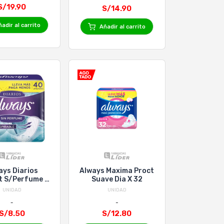
S/19.90
S/14.90
adir al carrito
Añadir al carrito
ays Diarios
Always Maxima Proct
t S/Perfume X
Suave Dia X 32
40 Uni
UNIDAD
UNIDAD
S/8.50
S/12.80