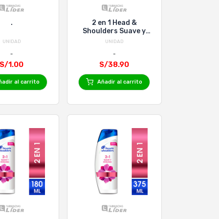
.
2 en 1 Head &
Shoulders Suave y
Manejable - Frasco
UNIDAD
UNIDAD
1000 Ml
S/1.00
S/38.90
adir al carrito
Añadir al carrito