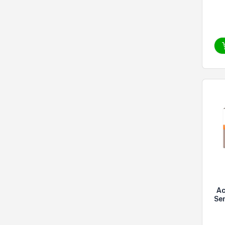
Ma
Ac
Sen