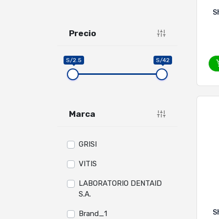
S
Ma
Precio
S/2.5
S/42
Marca
GRISI
VITIS
LABORATORIO DENTAID
S.A.
S
Brand_1