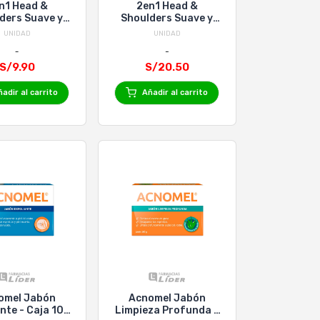
n1 Head &
2en1 Head &
ders Suave y
Shoulders Suave y
able - Frasco
Manejable - Frasco
UNIDAD
UNIDAD
180 Ml
375 Ml
S/9.90
S/20.50
adir al carrito
Añadir al carrito
omel Jabón
Acnomel Jabón
nte - Caja 100
Limpieza Profunda -