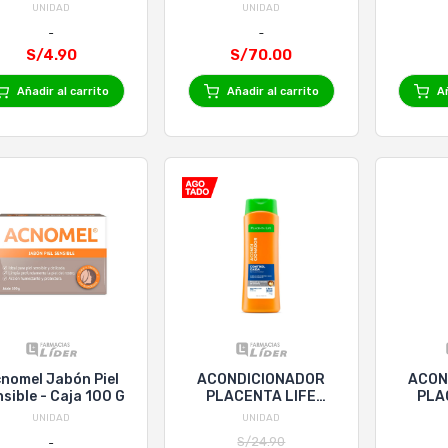
nejable - Frasco
UNIDAD
UNIDAD
90 Ml
S/4.90
S/70.00
Añadir al carrito
Añadir al carrito
Añ
nomel Jabón Piel
ACONDICIONADOR
ACON
sible - Caja 100 G
PLACENTA LIFE
PLA
CONTROL CAIDA x
EXTRA
UNIDAD
UNIDAD
400mL
S/24.90