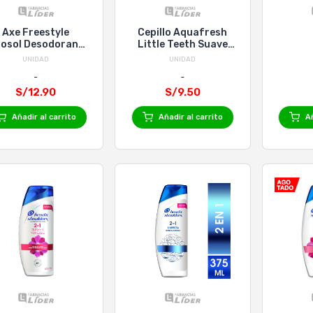
Axe Freestyle
Cepillo Aquafresh
osol Desodorante
Little Teeth Suave
x 97 g
Blister 3-5
UNIDAD
UNIDAD
S/12.90
S/9.50
Añadir al carrito
Añadir al carrito
Añ