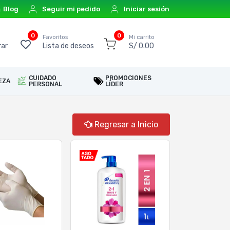
Blog
Seguir mi pedido
Iniciar sesión
0
0
o
Favoritos
Mi carrito
ar
Lista de deseos
S/ 0.00
CUIDADO
PROMOCIONES
EZA
PERSONAL
LÍDER
Regresar a Inicio