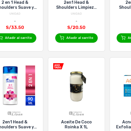
2 en 1 Head &
2en1 Head &
2e
houlders Suave y
Shoulders Limpieza
Shoul
nejable - Frasco
Renovadora - Frasco
Manej
UNIDAD
UNIDAD
650 Ml
375 Ml
S/33.50
S/20.50
Añadir al carrito
Añadir al carrito
Añ
2en1 Head &
Aceite De Coco
Acn
houlders Suave y
Roinka X 1L
Exfolia