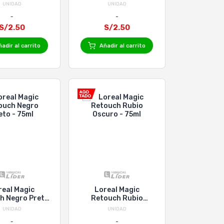
UNIDAD
UNIDAD
S/2.50
S/2.50
adir al carrito
Añadir al carrito
real Magic
Loreal Magic
h Negro Preto
Retouch Rubio
- 75ml
Oscuro - 75ml
UNIDAD
UNIDAD