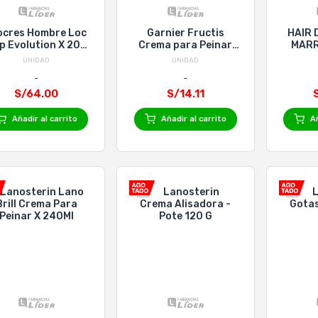
ocres Hombre Loc
Garnier Fructis
HAIR 
p Evolution X 200
Crema para Peinar
MARR
Ml
Oil Repair 3 - 300ml
30m
UNIDAD
UNIDAD
S/64.00
S/14.11
Añadir al carrito
Añadir al carrito
Añ