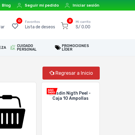
Blog
Seguir mi pedido
Iniciar sesión
0
0
o
Favoritos
Mi carrito
ar
Lista de deseos
S/ 0.00
CUIDADO
PROMOCIONES
EZA
PERSONAL
LÍDER
Regresar a Inicio