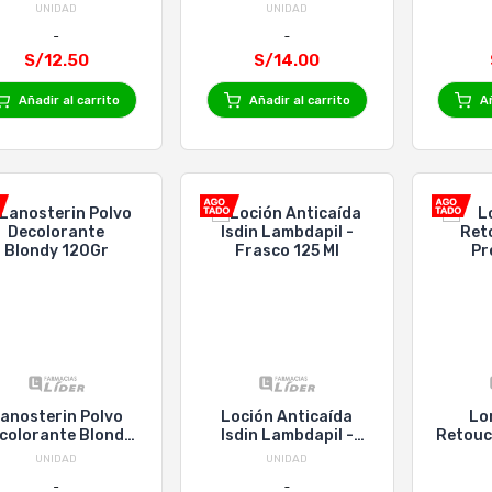
UNIDAD
UNIDAD
S/12.50
S/14.00
Añadir al carrito
Añadir al carrito
Añ
anosterin Polvo
Loción Anticaída
Lo
colorante Blondy
Isdin Lambdapil -
Retouc
120Gr
Frasco 125 Ml
UNIDAD
UNIDAD