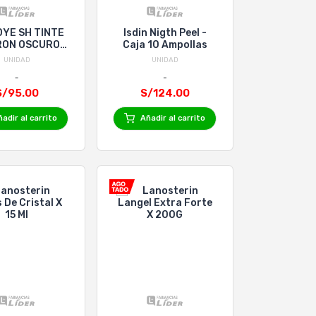
DYE SH TINTE
Isdin Nigth Peel -
ON OSCURO
Caja 10 Ampollas
L x 10 UNID
UNIDAD
UNIDAD
S/95.00
S/124.00
adir al carrito
Añadir al carrito