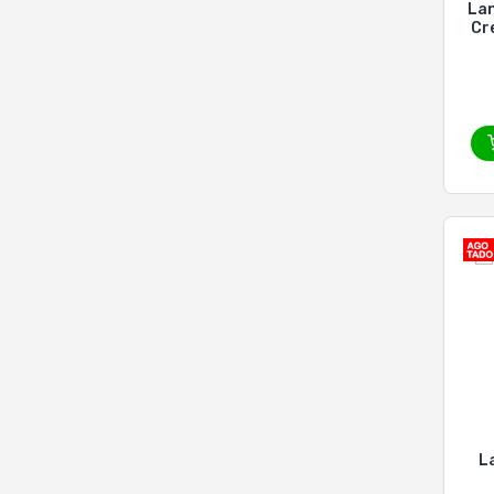
Lanost
Cr
L