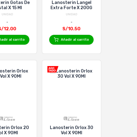
erin Gotas De
Lanosterin Langel
stal X 15 Ml
Extra Forte X 200G
UNIDAD
UNIDAD
S/12.00
S/10.50
adir al carrito
Añadir al carrito
erin Orlox 20
Lanosterin Orlox 30
ol X 90Ml
Vol X 90Ml