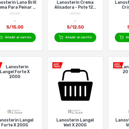
erin Lano Brill
Lanosterin Crema
Lanost
ema Para Peinar X
Alisadora - Pote 120
Cri
240Ml
G
UNIDAD
UNIDAD
S/15.00
S/12.50
Añadir al carrito
Añadir al carrito
Añ
anosterin Langel
Lanosterin Langel
Lanost
Forte X 200G
Wet X 200G
V