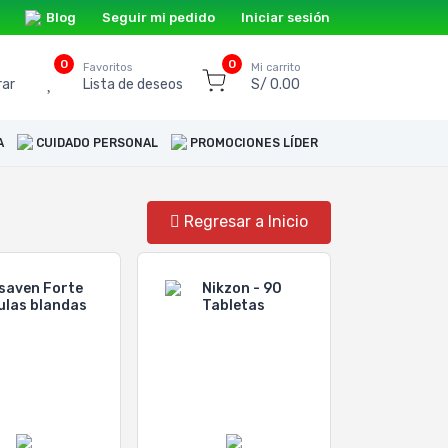
Blog
Seguir mi pedido
Iniciar sesión
0
0
o
Favoritos
Mi carrito
ar
Lista de deseos
S/ 0.00
A
CUIDADO PERSONAL
PROMOCIONES LÍDER
Regresar a Inicio