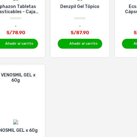
iphazon Tabletas
Denzpil Gel Tópico
Ecs
asticables - Caja
Cápsu
100 UN
UNIDAD
UNIDAD
S/78.90
S/87.90
S
Añadir al carrito
Añadir al carrito
Añ
NOSMIL GEL x 60g