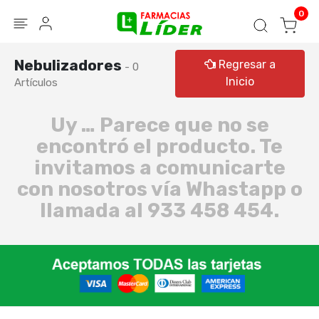
Blog
Seguir mi pedido
Iniciar sesión
0
Nebulizadores
Regresar a
- 0
Inicio
Artículos
Uy … Parece que no se
encontró el producto. Te
invitamos a comunicarte
con nosotros vía Whastapp o
llamada al 933 458 454.