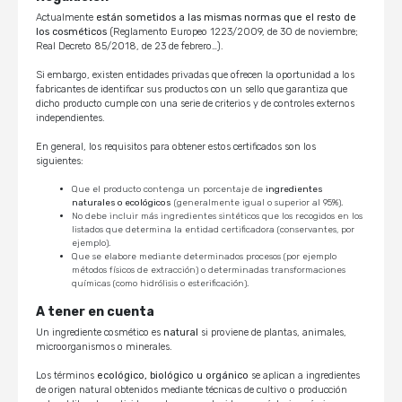
Actualmente
están sometidos a las mismas normas que el resto de
los cosméticos
(Reglamento Europeo 1223/2009, de 30 de noviembre;
Real Decreto 85/2018, de 23 de febrero…).
Si embargo, existen entidades privadas que ofrecen la oportunidad a los
fabricantes de identificar sus productos con un sello que garantiza que
dicho producto cumple con una serie de criterios y de controles externos
independientes.
En general, los requisitos para obtener estos certificados son los
siguientes:
Que el producto contenga un porcentaje de
ingredientes
naturales o ecológicos
(generalmente igual o superior al 95%).
No debe incluir más ingredientes sintéticos que los recogidos en los
listados que determina la entidad certificadora (conservantes, por
ejemplo).
Que se elabore mediante determinados procesos (por ejemplo
métodos físicos de extracción) o determinadas transformaciones
químicas (como hidrólisis o esterificación).
A tener en cuenta
Un ingrediente cosmético es
natural
si proviene de plantas, animales,
microorganismos o minerales.
Los términos
ecológico, biológico u orgánico
se aplican a ingredientes
de origen natural obtenidos mediante técnicas de cultivo o producción