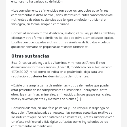
entonces no ha variado su definición:
«Los complementos alimenticios son aquellos productos cuyo fin sea
complementar la dieta normal, consistentes en fuentes concentradas de
nutrientes o de otras sustancias que tengan un efecto nutricional o
fisiológico, en forma simple o combinada.
Comercializados en forma dosificada, es decir, cápsulas, pastillas, tabletas,
píldoras y otras formas similares, bolsitas de polvos, ampollas de líquido,
botellas con cuentagotas y otras formas similares de líquidos y polvos
que deben tomarse en pequeñas cantidades unitarias».
Otras sustancias
Esta Directiva solo regula las vitaminas y minerales (Anexo I) y en
determinadas formas químicas (Anexo II, modificado por el Reglamento
1170/2009), y, tal como se indica en el preámbulo, deja para una
regulación posterior los demás tipos de nutrientes
:
«Existe una amplia gama de nutrientes y otros elementos que pueden
estar presentes en los complementos alimenticios, incluyendo, entre
otros, las vitaminas, minerales, aminoácidos, ácidos grasos esenciales,
fibras y diversas plantas y extractos de hierbas […].
Conviene adoptar, en una fase posterior y una vez que se disponga de
datos científicos adecuados al respecto, las normas específicas relativas a
los nutrientes que no sean vitaminas o minerales, u otras sustancias con
un efecto nutricional o fisiológico utilizadas como ingredientes de los
complementos alimenticios».