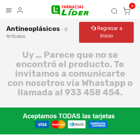
Blog
Seguir mi pedido
Iniciar sesión
0
Antineoplásicos
Regresar a
- 0
Inicio
Artículos
Uy … Parece que no se
encontró el producto. Te
invitamos a comunicarte
con nosotros vía Whastapp o
llamada al 933 458 454.