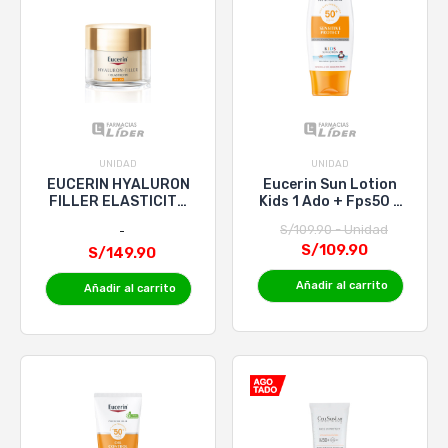
UNIDAD
UNIDAD
EUCERIN HYALURON
Eucerin Sun Lotion
FILLER ELASTICITY
Kids 1 Ado + Fps50 X
DIA FPS30 x 50ML
150 Ml
S/109.90 - Unidad
S/109.90
S/149.90
Añadir al carrito
Añadir al carrito