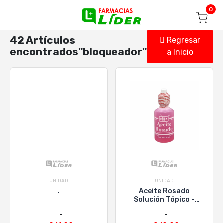
Blog
Seguir mi pedido
Iniciar sesión
0
42 Artículos
Regresar
encontrados"bloqueador"
a Inicio
UNIDAD
UNIDAD
.
Aceite Rosado
Solución Tópico -
Frasco 30 ML