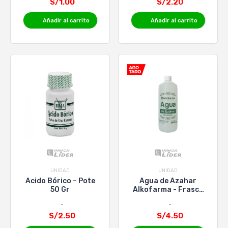
S/1.00
S/2.20
Añadir al carrito
Añadir al carrito
UNIDAD
UNIDAD
Acido Bórico – Pote
Agua de Azahar
50 Gr
Alkofarma - Frasco
1000 ML
S/2.50
S/4.50