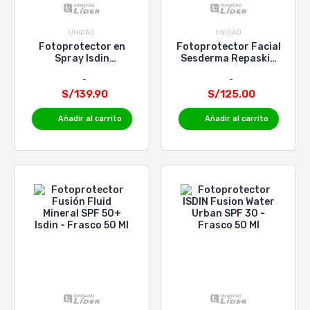
UNIDAD
UNIDAD
Fotoprotector en
Fotoprotector Facial
Spray Isdin
Sesderma Repaskin
Transparent Day Wet
Dry Touch Toque
Skin SPF 50+ - Frasco
Seco SPF 50 - Tubo
S/139.90
250 Ml
S/125.00
50 Ml
Añadir al carrito
Añadir al carrito