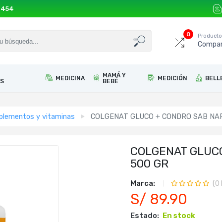
 454
0
Product
Compar
MAMÁ Y
MEDICINA
MEDICIÓN
BELL
S
BEBÉ
plementos y vitaminas
COLGENAT GLUCO + CONDRO SAB NAR
COLGENAT GLUC
500 GR
Marca:
(
0
S/ 89.90
Estado:
En stock