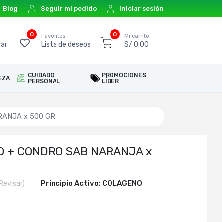
Blog
Seguir mi pedido
Iniciar sesión
0
0
o
Favoritos
Mi carrito
ar
Lista de deseos
S/ 0.00
CUIDADO
PROMOCIONES
EZA
PERSONAL
LÍDER
ANJA x 500 GR
O + CONDRO SAB NARANJA x
Principio Activo:
COLAGENO
Revisar)