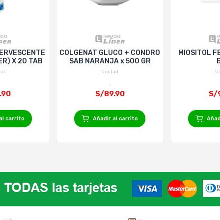
FERVESCENTE
COLGENAT GLUCO + CONDRO
MIOSITOL F
R) X 20 TAB
SAB NARANJA x 500 GR
ad
Unidad
U
.90
S/89.90
S/
al carrito
Añadir al carrito
Añadi