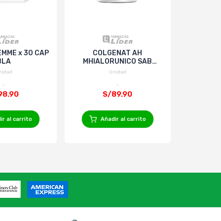
EMME x 30 CAP
COLGENAT AH
Super Mult
BLA
MHIALORUNICO SAB
Frasco
ARANDANO x 500 g
nidad
Unidad
98.90
S/89.90
S
r al carrito
Añadir al carrito
Añ