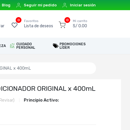
Blog
Seguir mi pedido
Iniciar sesión
0
0
o
Favoritos
Mi carrito
ar
Lista de deseos
S/ 0.00
CUIDADO
PROMOCIONES
EZA
PERSONAL
LÍDER
GINAL x 400mL
CIONADOR ORIGINAL x 400mL
Principio Activo:
Revisar)