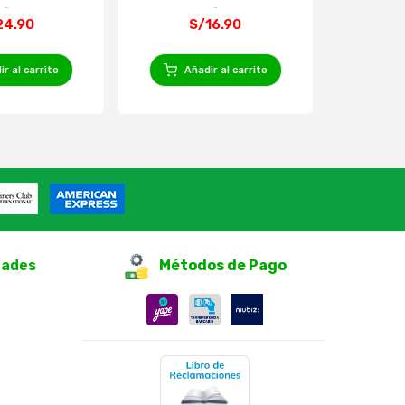
24.90
S/16.90
r al carrito
Añadir al carrito
Añ
dades
Métodos de Pago