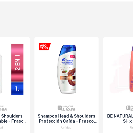
& Shoulders
Shampoo Head & Shoulders
BE NATURAL
able - Frasco
Protección Caída - Frasco
SH x
 Ml
650 Ml
ad
Unidad
U