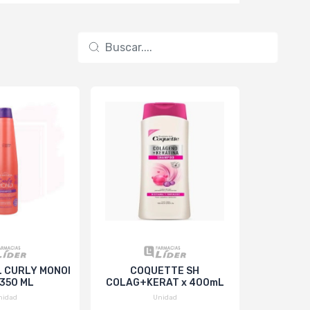
 CURLY MONOI
COQUETTE SH
INTENSE 
 350 ML
COLAG+KERAT x 400mL
P/TODO 
nidad
Unidad