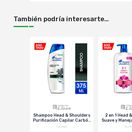
También podría interesarte...
Shampoo Head & Shoulders
2 en 1 Head 
Purificación Capilar Carbón
Suave y Manej
Activado - Frasco 375 Ml
1000
Unidad
Unid