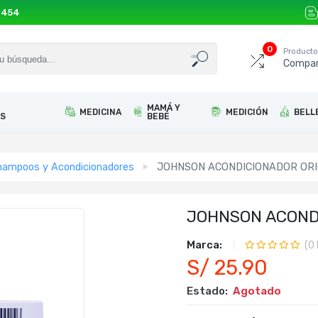
 454
0
Product
Compar
MAMÁ Y
MEDICINA
MEDICIÓN
BELL
S
BEBÉ
hampoos y Acondicionadores
JOHNSON ACONDICIONADOR ORI
JOHNSON ACONDI
Marca:
(
0
S/ 25.90
Estado:
Agotado