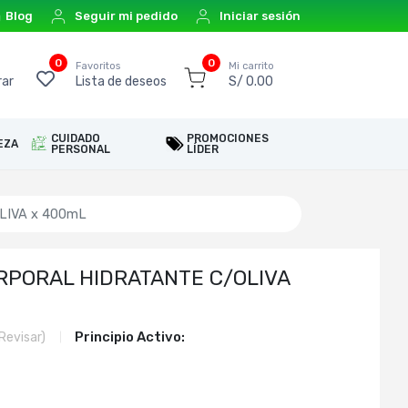
Blog
Seguir mi pedido
Iniciar sesión
0
0
o
Favoritos
Mi carrito
ar
Lista de deseos
S/ 0.00
CUIDADO
PROMOCIONES
EZA
PERSONAL
LÍDER
LIVA x 400mL
RPORAL HIDRATANTE C/OLIVA
Principio Activo:
Revisar)