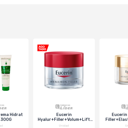
rema Hidrat
Eucerin
Eucerin
X 300G
Hyalur+Filler+Volum+Lift
Filler+Elas
Cr/Dia X50Ml
5
ad
Unidad
U