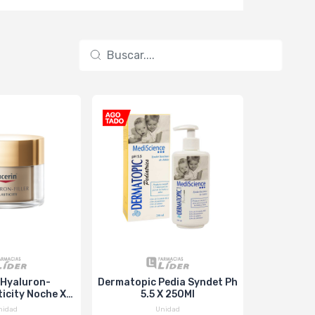
 Hyaluron-
Dermatopic Pedia Syndet Ph
Goicoe
ticity Noche X
5.5 X 250Ml
Manzanill
0Ml
nidad
Unidad