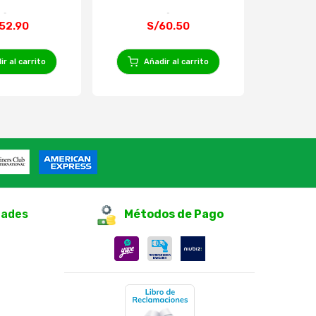
52.90
S/60.50
r al carrito
Añadir al carrito
Añ
dades
Métodos de Pago