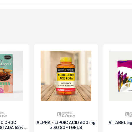
O CHOC
ALPHA - LIPOIC ACID 600 mg
VITABEL 5g
STADA 52% x
x 30 SOFTGELS