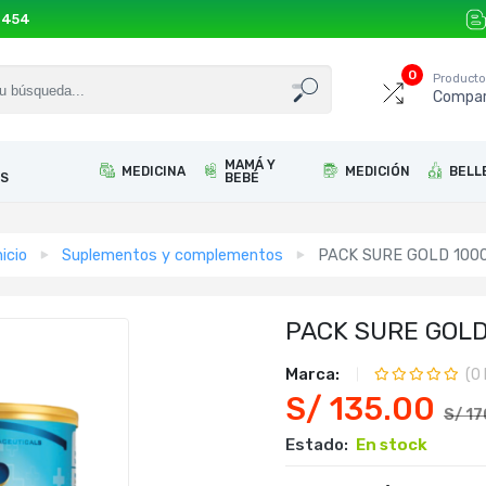
 454
0
Product
Compar
MAMÁ Y
MEDICINA
MEDICIÓN
BELL
S
BEBÉ
nicio
Suplementos y complementos
PACK SURE GOLD 1000
PACK SURE GOLD 
Marca:
(
0
S/ 135.00
S/ 1
Estado:
En stock