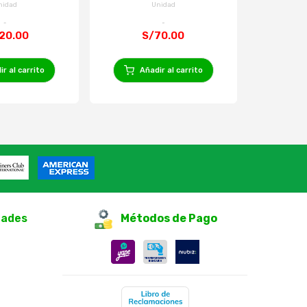
nidad
Unidad
20.00
S/70.00
S
r al carrito
Añadir al carrito
Añ
dades
Métodos de Pago