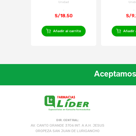
40
Unidad
Unid
S/18.50
S/9
Añadir al carrito
Añadir 
DIR. CENTRAL:
AV. CANTO GRANDE 3706 INT. A A.H. JESUS
OROPEZA SAN JUAN DE LURIGANCHO