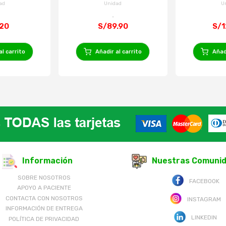
g
ad
Unidad
U
.20
S/89.90
S/1
al carrito
Añadir al carrito
Añadi
Información
Nuestras Comuni
SOBRE NOSOTROS
FACEBOOK
APOYO A PACIENTE
CONTACTA CON NOSOTROS
INSTAGRAM
INFORMACIÓN DE ENTREGA
LINKEDIN
POLÍTICA DE PRIVACIDAD