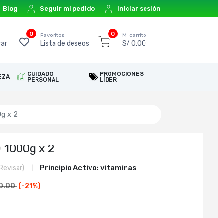
Blog
Seguir mi pedido
Iniciar sesión
0
0
o
Favoritos
Mi carrito
ar
Lista de deseos
S/ 0.00
CUIDADO
PROMOCIONES
EZA
PERSONAL
LÍDER
g x 2
1000g x 2
Principio Activo:
vitaminas
Revisar)
70.00
(-
21
%)