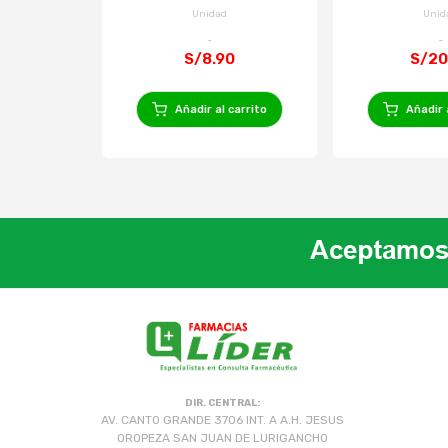
Frasco 
Unidad
Unid
S/8.90
S/20
Añadir al carrito
Añadir 
DIR. CENTRAL:
AV. CANTO GRANDE 3706 INT. A A.H. JESUS
OROPEZA SAN JUAN DE LURIGANCHO