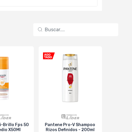
i-Brillo Fps 50
Pantene Pro-V Shampoo
Pantene Pr
dio X50Ml
Rizos Definidos - 200ml
1 Cuidado