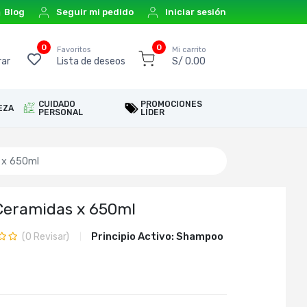
Blog
Seguir mi pedido
Iniciar sesión
0
0
o
Favoritos
Mi carrito
ar
Lista de deseos
S/ 0.00
CUIDADO
PROMOCIONES
EZA
PERSONAL
LÍDER
 x 650ml
Ceramidas x 650ml
Principio Activo:
Shampoo
(
0
Revisar)