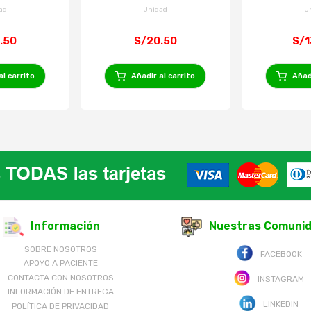
375 Ml
Frasco 375 Ml
ad
Unidad
U
.50
S/20.50
S/1
al carrito
Añadir al carrito
Añadi
Información
Nuestras Comuni
SOBRE NOSOTROS
FACEBOOK
APOYO A PACIENTE
CONTACTA CON NOSOTROS
INSTAGRAM
INFORMACIÓN DE ENTREGA
LINKEDIN
POLÍTICA DE PRIVACIDAD