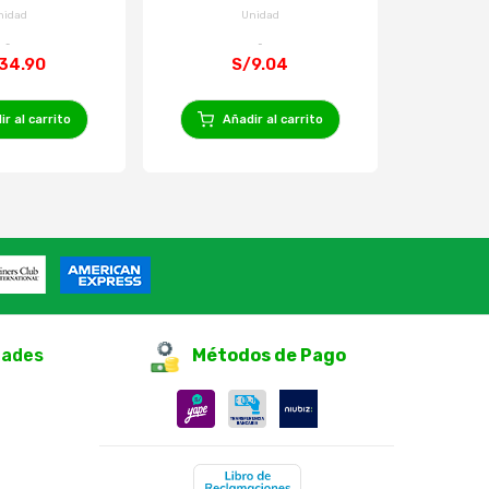
nidad
Unidad
34.90
S/9.04
r al carrito
Añadir al carrito
Añ
dades
Métodos de Pago