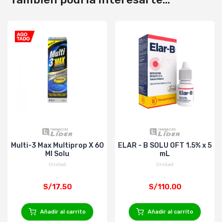
Multi-3 Max Multiprop X 60
ELAR - B SOLU OFT 1.5% x 5
Ml Solu
mL
Unidad
Unidad
S/17.50
S/110.00
Añadir al carrito
Añadir al carrito