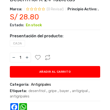
Marca:
Principio Activo:
.
(
0
Revisar)
S/ 28.80
Estado:
En stock
Presentación del producto:
CAJA
AÑADIR AL CARRITO
Categoría:
Antigripales
Etiqueta:
desenfriol
,
gripe
,
bayer
,
antigripal
,
antigripales
Facebook
WhatsApp