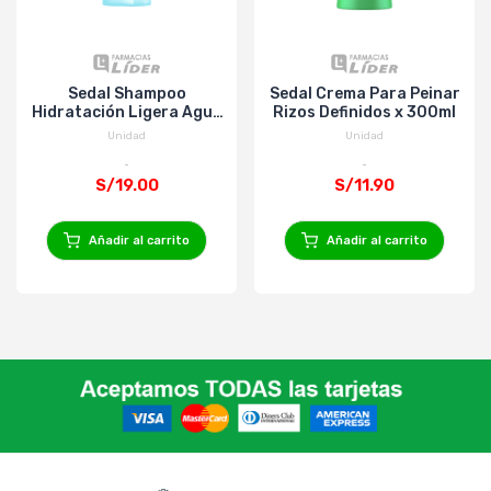
Sedal Shampoo
Sedal Crema Para Peinar
Hidratación Ligera Agua
Rizos Definidos x 300ml
de Coco x 650ml
Unidad
Unidad
S/19.00
S/11.90
Añadir al carrito
Añadir al carrito