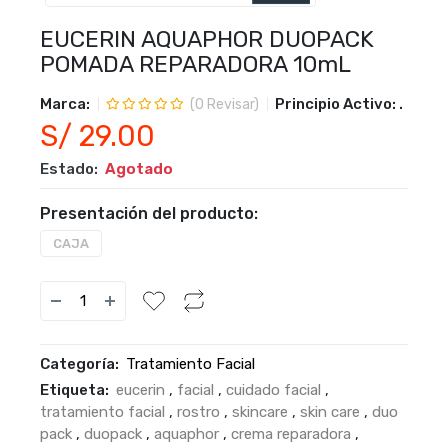
EUCERIN AQUAPHOR DUOPACK
POMADA REPARADORA 10mL
Marca:
Principio Activo:
.
(
0
Revisar)
S/ 29.00
Estado:
Agotado
Presentación del producto:
CAJA
Categoría:
Tratamiento Facial
Etiqueta:
eucerin
,
facial
,
cuidado facial
,
tratamiento facial
,
rostro
,
skincare
,
skin care
,
duo
pack
,
duopack
,
aquaphor
,
crema reparadora
,