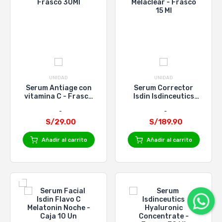
UNIDAD
UNIDAD
Serum Antiage con
Serum Corrector
vitamina C - Frasco
Isdin Isdinceutics
30Ml
Melaclear - Frasco 15
Ml
S/29.00
S/189.90
Añadir al carrito
Añadir al carrito