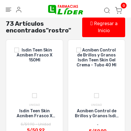
Blog
Seguir mi pedido
Iniciar sesión
0
73 Artículos
Regresar a
encontrados"rostro"
Inicio
UNIDAD
UNIDAD
Isdin Teen Skin
Acniben Control de
Acniben Frasco X
Brillos y Granos Isdin
150Ml
Teen Skin Gel Crema -
S/59.90 - Unidad
Tubo 40 Ml
S/50.92
S/59.90