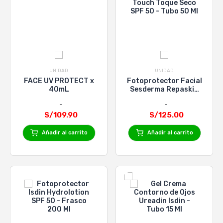
UNIDAD
UNIDAD
FACE UV PROTECT x
Fotoprotector Facial
40mL
Sesderma Repaskin
Dry Touch Toque
Seco SPF 50 - Tubo
S/109.90
S/125.00
50 Ml
Añadir al carrito
Añadir al carrito