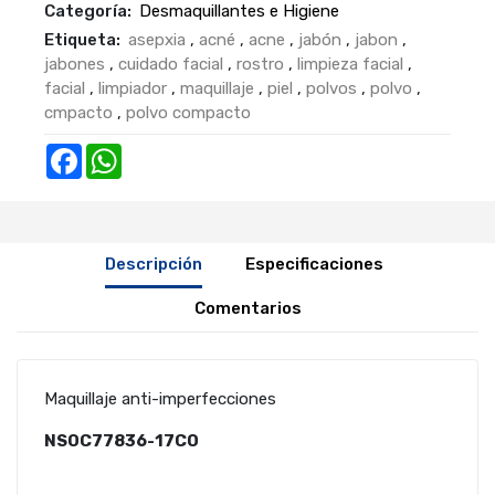
Categoría:
Desmaquillantes e Higiene
Etiqueta:
asepxia
,
acné
,
acne
,
jabón
,
jabon
,
jabones
,
cuidado facial
,
rostro
,
limpieza facial
,
facial
,
limpiador
,
maquillaje
,
piel
,
polvos
,
polvo
,
cmpacto
,
polvo compacto
Facebook
WhatsApp
Descripción
Especificaciones
Comentarios
Maquillaje anti-imperfecciones
NSOC77836-17CO