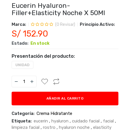
Eucerin Hyaluron-
Filler+Elasticity Noche X 50Ml
Marca:
Principio Activo:
(
0
Revisar)
S/ 152.90
Estado:
En stock
Presentación del producto:
UNIDAD
AÑADIR AL CARRITO
Categoría:
Crema Hidratante
Etiqueta:
eucerin
,
hyaluron
,
cuidado facial
,
facial
,
limpieza facial
,
rostro
,
hyaluron noche
,
elasticity