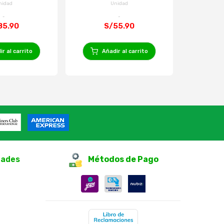
nidad
Unidad
85.90
S/55.90
r al carrito
Añadir al carrito
Añ
dades
Métodos de Pago