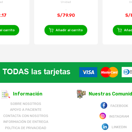
400 Ml
ad
Unidad
U
.17
S/79.90
S/
al carrito
Añadir al carrito
Añadi
Información
Nuestras Comuni
SOBRE NOSOTROS
FACEBOOK
APOYO A PACIENTE
CONTACTA CON NOSOTROS
INSTAGRAM
INFORMACIÓN DE ENTREGA
LINKEDIN
POLÍTICA DE PRIVACIDAD