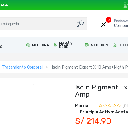
 454
0
Product
Compar
MAMÁ Y
MEDICINA
MEDICIÓN
BELL
S
BEBÉ
Tratamiento Corporal
Isdin Pigment Expert X 10 Amp+Nigth P
Isdin Pigment Ex
Amp
Marca:
(
0
Principio Activo:
Aceta
S/ 214.90