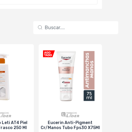
 Leti AT4 Piel
Eucerin Anti-Pigment
La Roche Po
Frasco 250 Ml
Cr/Manos Tubo Fps30 X75Ml
AP+ -