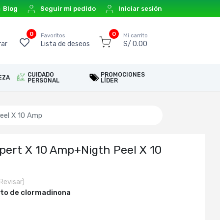
Blog
Seguir mi pedido
Iniciar sesión
0
0
o
Favoritos
Mi carrito
ar
Lista de deseos
S/ 0.00
CUIDADO
PROMOCIONES
EZA
PERSONAL
LÍDER
eel X 10 Amp
pert X 10 Amp+Nigth Peel X 10
Revisar)
to de clormadinona