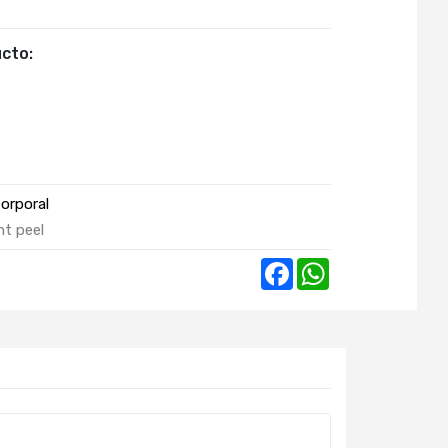
cto:
orporal
ht peel
Facebook
WhatsApp