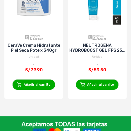
CeraVe Crema Hidratante
NEUTROGENA
Piel Seca Pote x 340gr
HYDROBOOST GEL FPS 25 x
40 gr
Unidad
Unidad
S/79.90
S/59.50
Añadir al carrito
Añadir al carrito