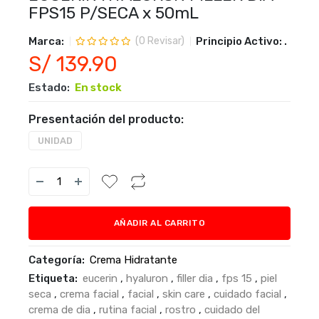
FPS15 P/SECA x 50mL
Marca:
Principio Activo:
.
(
0
Revisar)
S/ 139.90
Estado:
En stock
Presentación del producto:
UNIDAD
AÑADIR AL CARRITO
Categoría:
Crema Hidratante
Etiqueta:
eucerin
,
hyaluron
,
filler dia
,
fps 15
,
piel
seca
,
crema facial
,
facial
,
skin care
,
cuidado facial
,
crema de dia
,
rutina facial
,
rostro
,
cuidado del